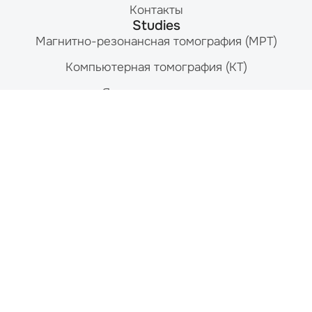
Контакты
Studies
Магнитно-резонансная томография (МРТ)
Компьютерная томография (КТ)
Ядерная медицина
Ультразвук
Рентген
Маммография
Денситометрия
Contact
215-464-3300
Mon-Fri: 8am — 8pm
9908 E. Roosevelt Blvd.
Philadelphia, PA 19115
© 2026 IPMC Independent Physicians Medical Center