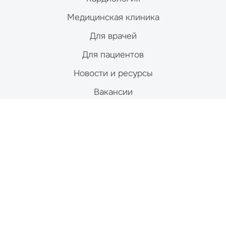
Медицинская клиника
Для врачей
Для пациентов
Новости и ресурсы
Вакансии
Контакты
Studies
Магнитно-резонансная томография (МРТ)
Компьютерная томография (КТ)
Ядерная медицина
Ультразвук
Рентген