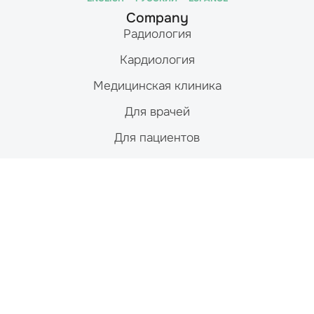
Company
Радиология
Кардиология
Медицинская клиника
Для врачей
Для пациентов
Новости и ресурсы
Вакансии
Контакты
Studies
Магнитно-резонансная томография (МРТ)
Компьютерная томография (КТ)
Ядерная медицина