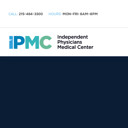
CALL:
215-464-3300
HOURS:
MON–FRI: 8AM–8PM