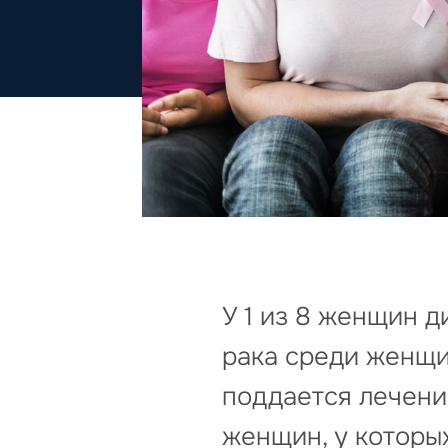
У 1 из 8 женщин д
рака среди женщи
поддается лечени
женщин, у которых