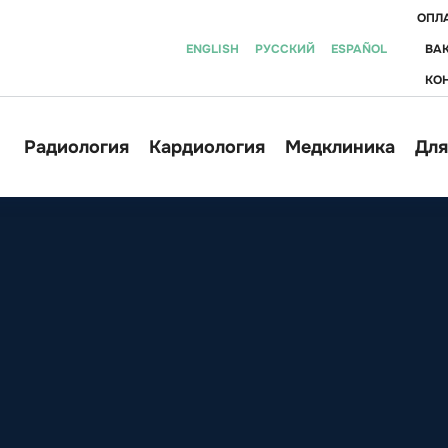
ОПЛА
ENGLISH
РУССКИЙ
ESPAÑOL
ВА
КО
Радиология
Кардиология
Медклиника
Для