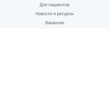
Для пациентов
Новости и ресурсы
Вакансии
Контакты
Studies
Магнитно-резонансная томография (МРТ)
Компьютерная томография (КТ)
Ядерная медицина
Ультразвук
Рентген
Маммография
Денситометрия
Contact