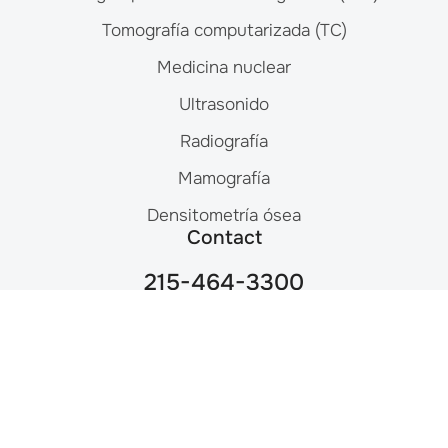
Tomografía computarizada (TC)
Medicina nuclear
Ultrasonido
Radiografía
Mamografía
Densitometría ósea
Contact
215-464-3300
Mon-Fri: 8am – 8pm
9908 E. Roosevelt Blvd.
Philadelphia, PA 19115
© 2026 IPMC Independent Physicians Medical Center
All Rights Reserved
Terms and Conditions
Privacy Policy