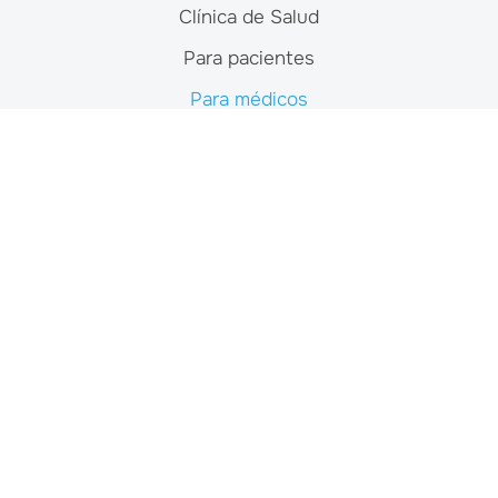
Clínica de Salud
Para pacientes
Para médicos
Noticias y recursos
Contacto
Studies
Imagen por resonancia magnética (IRM)
Tomografía computarizada (TC)
Medicina nuclear
Ultrasonido
Radiografía
Mamografía
Densitometría ósea